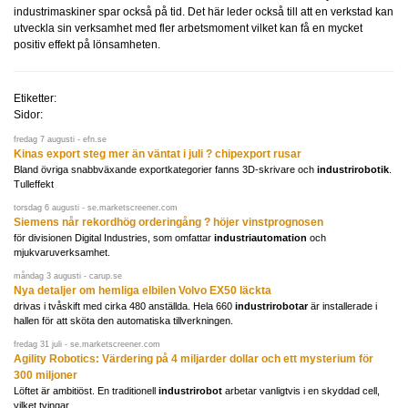
industrimaskiner spar också på tid. Det här leder också till att en verkstad kan
utveckla sin verksamhet med fler arbetsmoment vilket kan få en mycket
positiv effekt på lönsamheten.
Etiketter:
Sidor:
fredag 7 augusti - efn.se
Kinas export steg mer än väntat i juli ? chipexport rusar
Bland övriga snabbväxande exportkategorier fanns 3D-skrivare och
industrirobotik
.
Tulleffekt
torsdag 6 augusti - se.marketscreener.com
Siemens når rekordhög orderingång ? höjer vinstprognosen
för divisionen Digital Industries, som omfattar
industriautomation
och
mjukvaruverksamhet.
måndag 3 augusti - carup.se
Nya detaljer om hemliga elbilen Volvo EX50 läckta
drivas i tvåskift med cirka 480 anställda. Hela 660
industrirobotar
är installerade i
hallen för att sköta den automatiska tillverkningen.
fredag 31 juli - se.marketscreener.com
Agility Robotics: Värdering på 4 miljarder dollar och ett mysterium för
300 miljoner
Löftet är ambitiöst. En traditionell
industrirobot
arbetar vanligtvis i en skyddad cell,
vilket tvingar