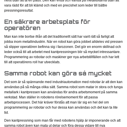
helst utan att ta en paus. Den kan vrida och vända på metallbitarna utan att
vara rädd för att bli klämd och med en precishet som leder till bättre
pressningsresultat.
En säkrare arbetsplats för
operatören
Man kan inte bortse ifrån att det traditionellt sätt har varit rätt så farligt att
jobba inom metallindustrin. När en robot kan göra jobbet alldeles vid pressen
så slipper operatören befinna sig i farozonen. Det gör en enorm skillnad och
leder också till att arbetet med kantpressningen blir så mycket intressantare.
Programmering av robotar och maskiner ger nya arbetstillfällen och har lett
till att operatörens roll har utvecklats.
Samma robot kan göra så mycket
Det som är så spännande med industriautomation med robotar är att den kan
användas på så många olika sätt. Samma robot som matar in stora och tunga
metallark i kantpressen kan användas för andra arbetsmoment på samma
verkstad. Man ställer in robotens rörelsemoment för att passa
arbetsprocessen. Det här kräver förstås att man lär sig en hel del om
programmering av robotar och hur dessa kan användas och det kan ta lite
tid.
Den kantpressning som man får med robotens hjälp är imponerande och att
samma robot även kan mata ut delar och föra dessa vidare till nya