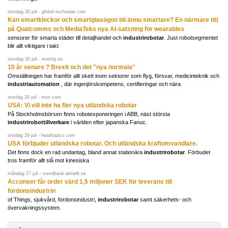
torsdag 30 juli - global.techradar.com
Kan smartklockor och smartglasögon bli ännu smartare? En närmare titt
på Qualcomms och MediaTeks nya AI-satsning för wearables
sensorer för smarta städer till detaljhandel och
industrirobotar
. Just robotsegmentet
blir allt viktigare i takt
torsdag 30 juli - evertiq.se
10 år senare ? Brexit och det "nya normala"
Omställningen har framför allt skett inom sektorer som flyg, försvar, medicinteknik och
industriautomation
, där ingenjörskompetens, certifieringar och nära
onsdag 29 juli - msn.com
USA: Vi vill inte ha fler nya utländska robotar
På Stockholmsbörsen finns robotexponeringen i ABB, näst största
industrirobottillverkare
i världen efter japanska Fanuc.
onsdag 29 juli - headtopics.com
USA förbjuder utländska robotar. Och utländska kraftomvandlare.
Det finns dock en rad undantag, bland annat stationära
industrirobotar
. Förbudet
tros framför allt slå mot kinesiska
måndag 27 juli - swedbank-aktiellt.se
Acconeer får order värd 1,5 miljoner SEK för leverans till
fordonsindustrin
of Things, sjukvård, fordonsindustri,
industrirobotar
samt säkerhets- och
övervakningssystem.