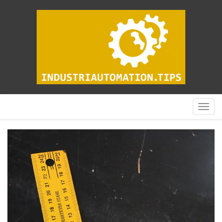
Visa
meny