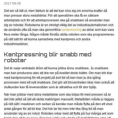
2017-08-28
Det ser så lätt ut, men faktum är att det kan röra sig om enorma krafter då
man pressar stora metalldelar. För att operatören ska få en säkrare
arbetsplats och för att arbetsprocessen ska gå snabbare så använder man
sig av robotar. Robotarna är en otroligt viktig del av industriautomationen och
de används ofta då man ska genomföra
kantpressning
av delar som kan vara
flera meter långa. Någon måste förstås sköta roboten som ska programmeras
på rätt sätt för att kunna samarbeta med kantpress och andra
industrimaskiner.
Kantpressning blir snabb med
robotar
Det är varje verkstads dröm att kunna jobba ännu snabbare. Ju snabbare
man kan producera utan att dra ner på kvalitet desto bättre. Om man blir klar
med kantpressning för ett projekt på kort tid så kan man ju dra igång
processen med ett nytt snabbare. Det gör att lönsamheten ökar men också att
slutkunder kan få leveranstider som är attraktiva och till stor hjälp.
När man jobbar med stora metalldelar som ska böjas till med pressen så är
det inte alltid så lätt att sköta matningen manuellt. Metallbiten måste ju läggas
på rätt sätt i maskinen och sedan så kanske man måste flytta på den ett visst
antal gånger för att bli klar. Det här tar tid men inte lika lång tid då man
använder sig av en robot. Roboten orkar med att flytta på hur många ark som