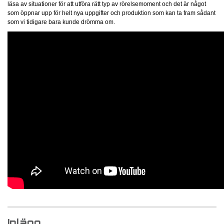
läsa av situationer för att utföra rätt typ av rörelsemoment och det är något
som öppnar upp för helt nya uppgifter och produktion som kan ta fram sådant
som vi tidigare bara kunde drömma om.
Inlägg