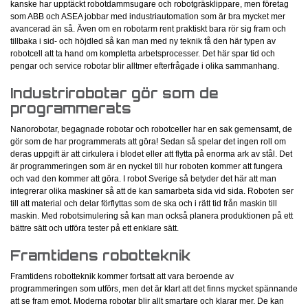
kanske har upptäckt robotdammsugare och robotgräsklippare, men företag
som ABB och ASEA jobbar med industriautomation som är bra mycket mer
avancerad än så. Även om en robotarm rent praktiskt bara rör sig fram och
tillbaka i sid- och höjdled så kan man med ny teknik få den här typen av
robotcell att ta hand om kompletta arbetsprocesser. Det här spar tid och
pengar och service robotar blir alltmer efterfrågade i olika sammanhang.
Industrirobotar gör som de
programmerats
Nanorobotar, begagnade robotar och robotceller har en sak gemensamt, de
gör som de har programmerats att göra! Sedan så spelar det ingen roll om
deras uppgift är att cirkulera i blodet eller att flytta på enorma ark av stål. Det
är programmeringen som är en nyckel till hur roboten kommer att fungera
och vad den kommer att göra. I robot Sverige så betyder det här att man
integrerar olika maskiner så att de kan samarbeta sida vid sida. Roboten ser
till att material och delar förflyttas som de ska och i rätt tid från maskin till
maskin. Med robotsimulering så kan man också planera produktionen på ett
bättre sätt och utföra tester på ett enklare sätt.
Framtidens robotteknik
Framtidens robotteknik kommer fortsatt att vara beroende av
programmeringen som utförs, men det är klart att det finns mycket spännande
att se fram emot. Moderna robotar blir allt smartare och klarar mer. De kan