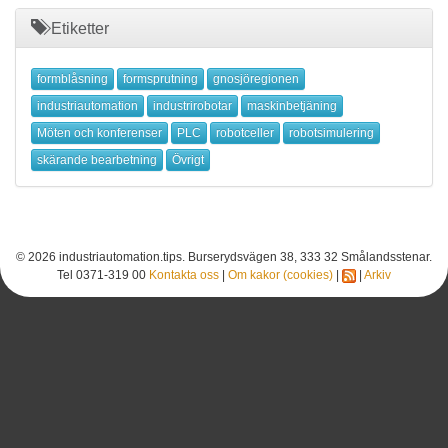
Etiketter
formblåsning
formsprutning
gnosjöregionen
industriautomation
industrirobotar
maskinbetjäning
Möten och konferenser
PLC
robotceller
robotsimulering
skärande bearbetning
Övrigt
© 2026 industriautomation.tips. Burserydsvägen 38, 333 32 Smålandsstenar.
Tel 0371-319 00
Kontakta oss
|
Om kakor (cookies)
|
|
Arkiv